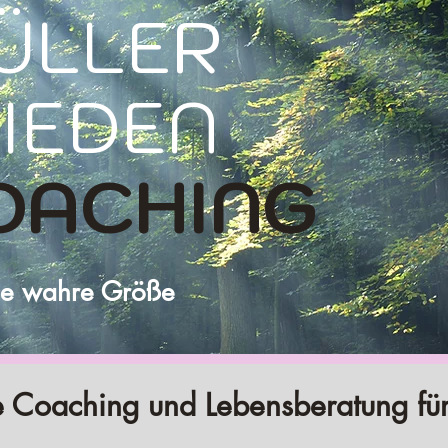
LER
EDEN
OACHING
ne wahre Größe
fe Coaching und Lebensberatung fü