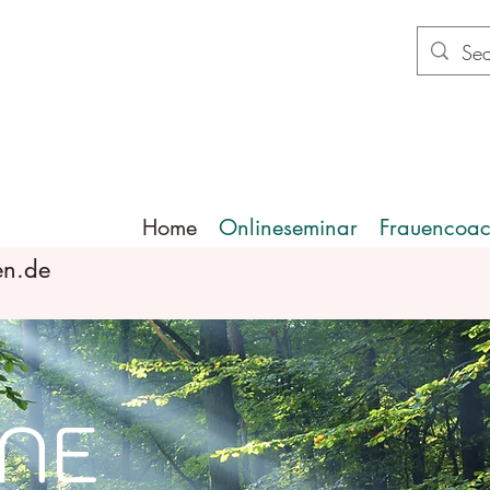
Home
Onlineseminar
Frauencoac
en.de
NE