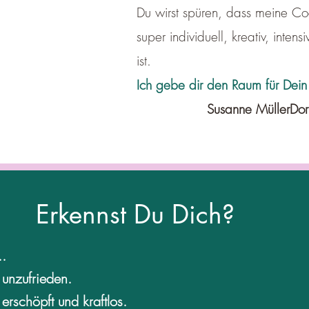
Du wirst spüren, dass meine Co
super individuell, kreativ, inte
ist.
Ich gebe dir den Raum für Dein
Susanne MüllerDo
Erkennst Du Dich?
.​
t unzufrieden.
 erschöpft und kraftlos.