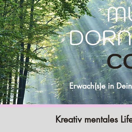
MÜL
DORNI
C
Erwach(s)e in Dei
Kreativ mentales Li