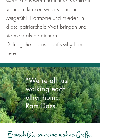
weibliche Power und innere Strahlkraft
kommen, können wir soviel mehr
Mitgefühl, Harmonie und Frieden in
diese patriarchale Welt bringen und
sie mehr als bereichern.
Dafür gehe ich los! That´s why I am
here!
"We`re all just
walking each
other home."
Ram Dass