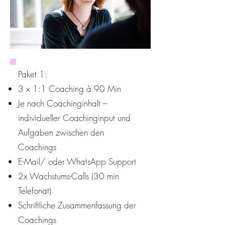
Paket 1:
3 x 1:1 Coaching à 90 Min
Je nach Coachinginhalt –
individueller Coachinginput und
Aufgaben zwischen den
Coachings
E-Mail/ oder WhatsApp Support
2x Wachstums-Calls (30 min
Telefonat)
Schriftliche Zusammenfassung der
Coachings