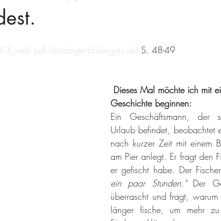
dest.
4-3_web.pdf (
dorfanger-boberg-ev.de
)
 S. 48-49
Dieses Mal möchte ich mit ei
Geschichte beginnen:
Ein Geschäftsmann, der s
Urlaub befindet, beobachtet ei
nach kurzer Zeit mit einem Bo
am Pier anlegt. Er fragt den F
er gefischt habe. Der Fischer
ein paar Stun­den.“ 
Der Ge
überrascht und fragt, warum d
länger fische, um mehr zu 