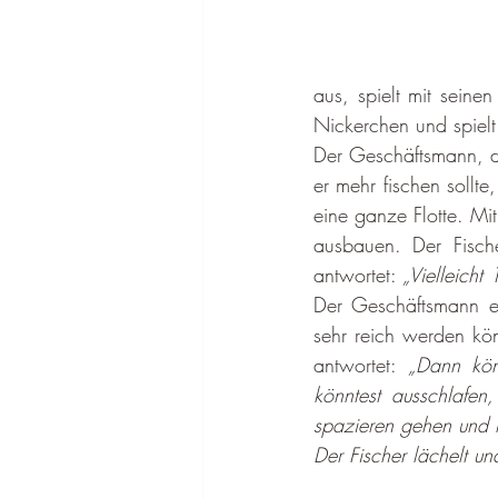
aus, spielt mit seine
Nickerchen und spielt
Der Geschäftsmann, de
er mehr fischen sollt
eine ganze Flotte. Mi
ausbauen. Der Fisch
antwortet: 
„Vielleicht
Der Geschäftsmann er
sehr reich werden kön
antwor­tet: 
„Dann kön
könntest aus­schlafen
spazieren gehen und m
Der Fischer lächelt u