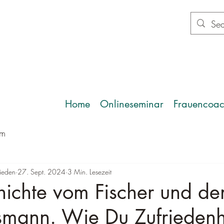
Home
Onlineseminar
Frauencoac
um
ieden
27. Sept. 2024
3 Min. Lesezeit
hichte vom Fischer und d
smann. Wie Du Zufriedenh