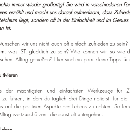
ichte immer wieder großartig! Sie wird in verschiedenen Fo
uren erzählt und macht uns darauf aufmerksam, dass Zufrie­de
eich­tum liegt, sondern oft in der Einfachheit und im Genuss
n ist.
ünschen wir uns nicht auch oft einfach zufrieden zu sein?
m, was IST, glück­lich zu sein? Wie können wir, so wie der
ischem Alltag ge­nießen? Hier sind ein paar kleine Tipps für
ltivieren
es der mächtigsten und einfachsten Werkzeuge für Zufr
zu führen, in dem du täglich drei Dinge notierst, für die 
s auf die positiven Aspekte des Lebens zu richten. So lern
lltag wertzuschätzen, die sonst oft unter­gehen.
leben