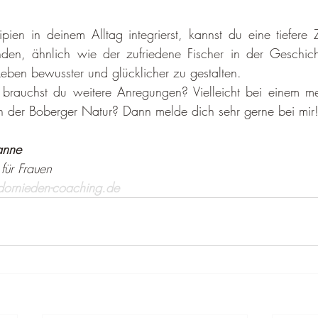
pien in deinem Alltag integrierst, kannst du eine tiefere Zu
inden, ähnlich wie der zufriedene Fischer in der Geschich
eben be­wusster und glücklicher zu gestalten.
rauchst du weitere An­regungen? Vielleicht bei einem mein
 der Boberger Na­tur? Dann melde dich sehr gerne bei mir
anne
für Frauen
dornieden-coaching.de