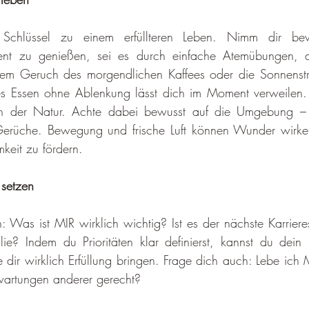
 Schlüssel zu einem er­füllteren Leben. Nimm dir bew
nt zu genießen, sei es durch einfache Atemübungen, 
em Geruch des morgendlichen Kaffees oder die Sonnen­stra
s Essen ohne Ablenkung lässt dich im Moment verweilen.
 in der Natur. Achte dabei bewusst auf die Umgebung – 
erüche. Bewegung und frische Luft können Wunder wirken
keit zu fördern.
n setzen
: Was ist MIR wirklich wichtig? Ist es der nächste Karrieres
lie? Indem du Prioritäten klar definierst, kannst du dei
e dir wirklich Erfüllung bringen. Frage dich auch: Lebe ich
wartungen anderer gerecht?