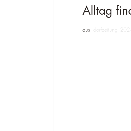
Alltag fin
aus: 
dorfzeitung_202