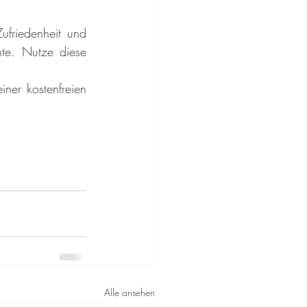
frieden­heit und 
te. Nutze diese 
er kosten­freien 
!
Alle ansehen