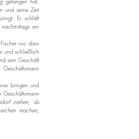
ug gefangen hat, 
n und seine Zeit 
ingt: Er schläft 
 nachmittags ein 
ischer vor, dass 
und schließ­lich 
d sein Ge­schäft 
 Geschäftsmann 
rse bringen und 
r Geschäftsmann 
dorf ziehen, du 
ckerchen machen, 